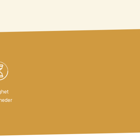
ghet
neder