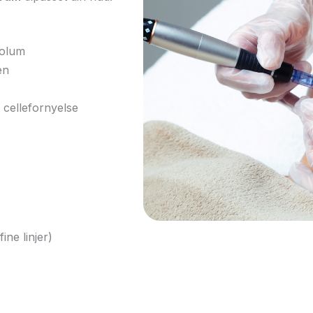
volum
en
 cellefornyelse
ine linjer)