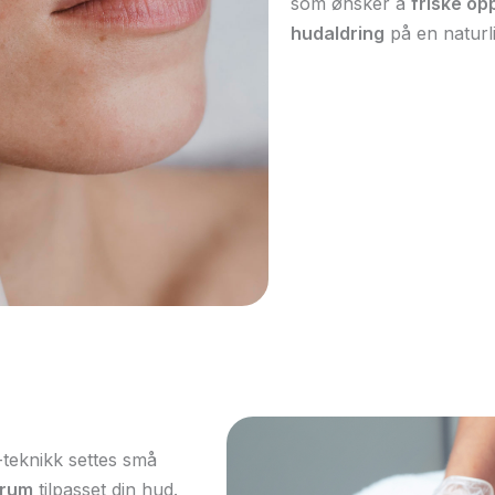
som ønsker å
friske op
hudaldring
på en naturl
-teknikk settes små
erum
tilpasset din hud.