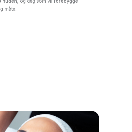
p huden
, og deg som vil
forebygge
ig måte.