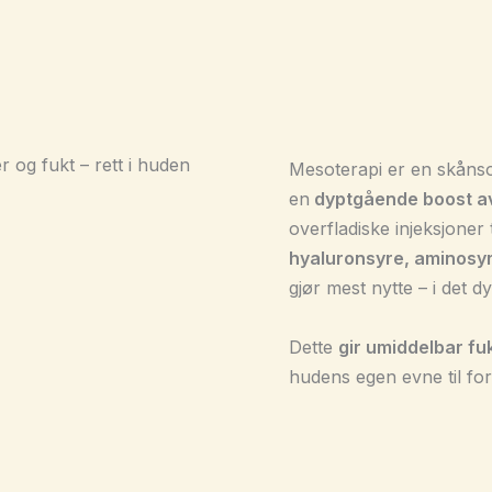
 og fukt – rett i huden
Mesoterapi er en skåns
en
dyptgående boost av
overfladiske injeksjoner 
hyaluronsyre, aminosyr
gjør mest nytte – i det d
Dette
gir umiddelbar fu
hudens egen evne til for