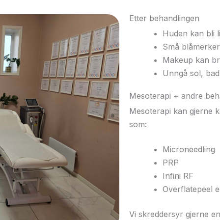
Etter behandlingen
Huden kan bli li
Små blåmerke
Makeup kan bru
Unngå sol, bad
Mesoterapi + andre beh
Mesoterapi kan gjerne 
som:
Microneedling
PRP
Infini RF
Overflatepeel 
Vi skreddersyr gjerne e