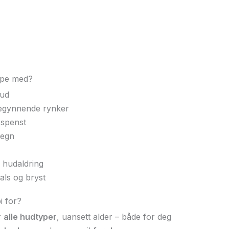
lpe med?
hud
 begynnende rynker
 spenst
tegn
 hudaldring
als og bryst
i for?
r
alle hudtyper
, uansett alder – både for deg