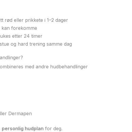
tt rød eller prikkete i 1–2 dager
r kan forekomme
kes etter 24 timer
stue og hard trening samme dag
andlinger?
kombineres med andre hudbehandlinger
eller Dermapen
n
personlig hudplan
for deg.