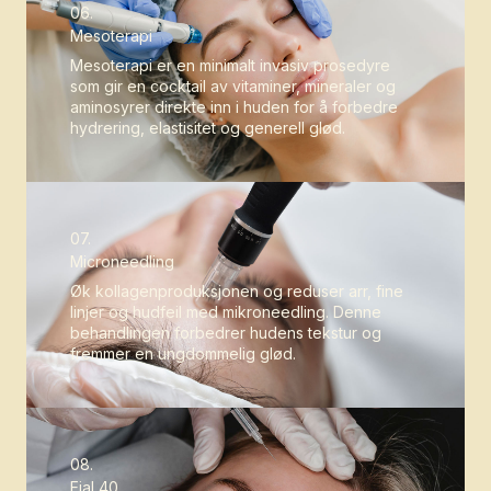
06.
Mesoterapi
Mesoterapi er en minimalt invasiv prosedyre
som gir en cocktail av vitaminer, mineraler og
aminosyrer direkte inn i huden for å forbedre
hydrering, elastisitet og generell glød.
07.
Microneedling
Øk kollagenproduksjonen og reduser arr, fine
linjer og hudfeil med mikroneedling. Denne
behandlingen forbedrer hudens tekstur og
fremmer en ungdommelig glød.
08.
Ejal 40