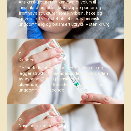
Ansiktsskulpturering kan man gi volum til
innsunkne områder, løfte slappe partier og
fremheve strukturer som kinnbein, hake og
kjevelinje. Resultatet blir et mer harmonisk,
ungdommelig og balansert uttrykk – uten kirurgi.
11.
Kinnben
Definerte kinnben forbedrer profilen din og
legger struktur til området under og ved siden
av øynene. Dette gir ansiktet et slankere
utseende, tilfører karakter og skaper et mer
ungdommelig utseende.
12.
Nasolabiale linjer