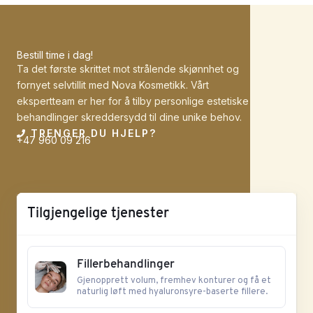
Bestill time i dag!
Ta det første skrittet mot strålende skjønnhet og
fornyet selvtillit med Nova Kosmetikk. Vårt
ekspertteam er her for å tilby personlige estetiske
behandlinger skreddersydd til dine unike behov.
TRENGER DU HJELP?
+47 960 09 216
Tilgjengelige tjenester
Fillerbehandlinger
Gjenopprett volum, fremhev konturer og få et
naturlig løft med hyaluronsyre-baserte fillere.