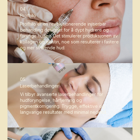
04.
Profhilo
Profhilo er en revolusjonerende injiserbar
behandling designet for å dypt hydrere og
forynge huden. Det stimulerer produksjonen av
kollagen og elastin, noe som resulterer i fastere
og mer strålende hud.
05.
Laserbehandlinger
Vi tilbyr avanserte laserbehandlinger for
hudforyngelse, hårfjerning og
pigmentkorrigering. Trygge, effektive og
langvarige resultater med minimal nedetid.