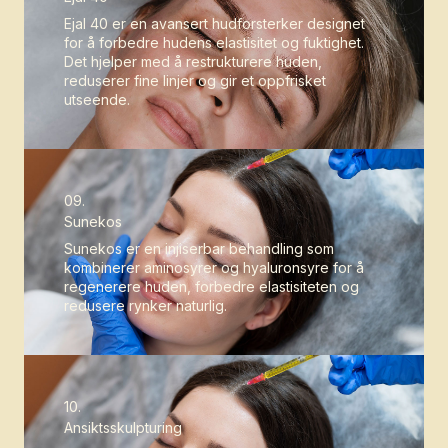
Ejal 40 er en avansert hudforsterker designet
for å forbedre hudens elastisitet og fuktighet.
Det hjelper med å restrukturere huden,
reduserer fine linjer og gir et oppfrisket
utseende.
09.
Sunekos
Sunekos er en injiserbar behandling som
kombinerer aminosyrer og hyaluronsyre for å
regenerere huden, forbedre elastisiteten og
redusere rynker naturlig.
10.
Ansiktsskulpturing