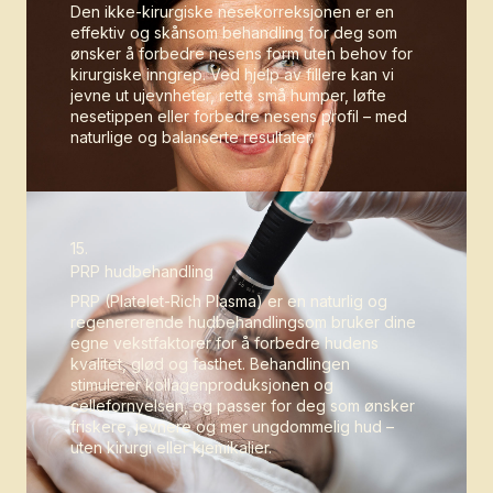
Den ikke-kirurgiske nesekorreksjonen er en
effektiv og skånsom behandling for deg som
ønsker å forbedre nesens form uten behov for
kirurgiske inngrep. Ved hjelp av fillere kan vi
jevne ut ujevnheter, rette små humper, løfte
nesetippen eller forbedre nesens profil – med
naturlige og balanserte resultater.
15.
PRP hudbehandling
PRP (Platelet-Rich Plasma) er en naturlig og
regenererende hudbehandlingsom bruker dine
egne vekstfaktorer for å forbedre hudens
kvalitet, glød og fasthet. Behandlingen
stimulerer kollagenproduksjonen og
cellefornyelsen, og passer for deg som ønsker
friskere, jevnere og mer ungdommelig hud –
uten kirurgi eller kjemikalier.