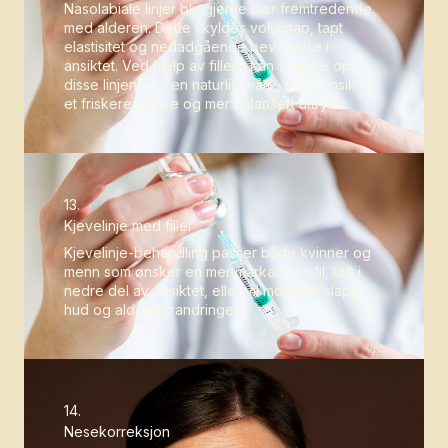
Nasolabiale linjer blir gjerne mer fremtredende
med alderen. Dette skyldes volumtap, tapt
elastisitet og nedadgående bevegelse i
ansiktet. Ved hjelp av fillere kan vi myke opp
disse linjene på en naturlig måte, og gi ansiktet
et friskere, yngre og mer balansert uttrykk.
13.
Kjevelinje med filler
Kjevelinje-behandling passer både kvinner og
menn som ønsker en mer markant profil, løft i
nedre del av ansiktet, eller vil motvirke slapp
hud og aldersforandringer.
14.
Nesekorreksjon