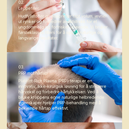
02.
Leppefiller
Hudfyllstoffer gjenoppretter tapt volum, jevner
ut rynker og forbedrer ansiktstrekk for et
ungdommelig og forfrisket utseende. Vi bruker
førsteklasses fillers for å oppnå naturlige og
langvarige resultater.
03.
PRP mot hårtap
Platelet-Rich Plasma (PRP) terapi er en
innovativ, ikke-kirurgisk løsning for å stimulere
hårvekst og forbedre hårtykkelsen. Ved å
bruke kroppens egne naturlige helbredende
egenskaper hjelper PRP-behandling med å
bekjempe hårtap effektivt.