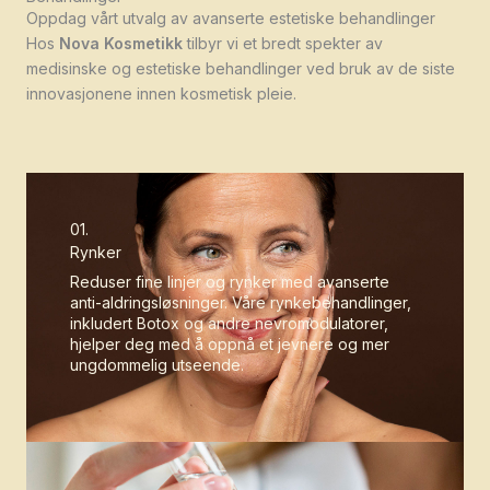
Oppdag vårt utvalg av avanserte estetiske behandlinger
Hos
Nova Kosmetikk
tilbyr vi et bredt spekter av
medisinske og estetiske behandlinger ved bruk av de siste
innovasjonene innen kosmetisk pleie.
01.
Rynker
Reduser fine linjer og rynker med avanserte
anti-aldringsløsninger. Våre rynkebehandlinger,
inkludert Botox og andre nevromodulatorer,
hjelper deg med å oppnå et jevnere og mer
ungdommelig utseende.